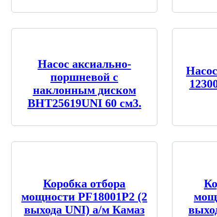
Насос аксиально-
Насо
поршневой с
1230
наклонным диском
BHT25619UNI 60 см3.
Коробка отбора
Ко
мощности PF18001P2 (2
мощ
выхода UNI) а/м Камаз
выхо