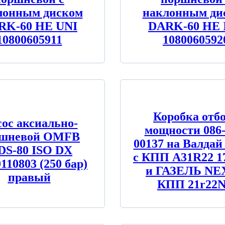
лонным диском
наклонным ди
RK-60 HE UNI
DARK-60 HE 
10800605911
1080060592
Коробка отб
ос аксиально-
мощности 086-
ршневой OMFB
00137 на Валда
S-80 ISO DX
с КПП A31R22 1
110803 (250 бар)
и ГАЗЕЛЬ NE
правый
КПП 21r22