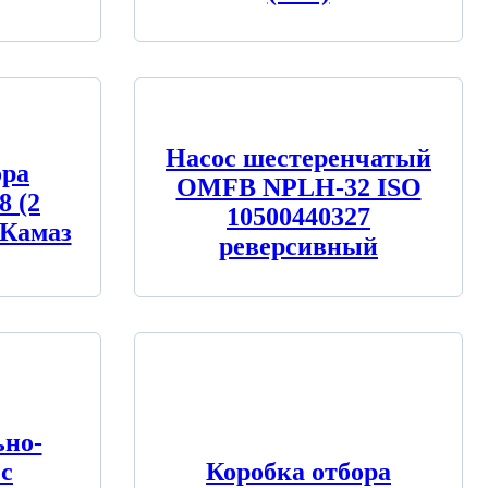
Насос шестеренчатый
ора
OMFB NPLH-32 ISO
8 (2
10500440327
 Камаз
реверсивный
ьно-
c
Коробка отбора