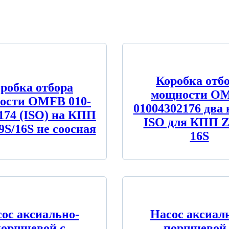
Коробка отб
робка отбора
мощности O
ости OMFB 010-
01004302176 два
174 (ISO) на КПП
ISO для КПП Z
9S/16S не соосная
16S
ос аксиально-
Насос аксиал
поршневой с
поршневой 