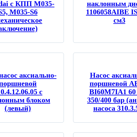
dai c КПП M035-
наклонным ди
S5, M035-S6
1106058AIBE I
механическое
см3
включение)
насос аксиально-
Насос аксиал
поршневой
поршневой A
0.4.12.06.05 с
BI60M7IA1 60
лонным блоком
350/400 бар (а
(левый)
насоса 310.3.