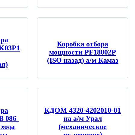
ора
Коробка отбора
K03P1
мощности PF18002P
(ISO назад) а/м Камаз
я)
ора
КДОМ 4320-4202010-01
 086-
на а/м Урал
ыхода
(механическое
маз
включение)