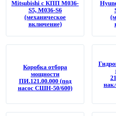
Mitsubishi c КПП M036-
Hyun
S5, M036-S6
(механическое
(
включение)
Гидро
Коробка отбора
мощности
21
ПИ.121.00.000 (под
нак
насос СШН-50/600)