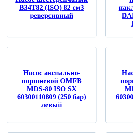
B34T82 (ISO) 82 см3
нак
реверсивный
DA
Насос аксиально-
Нас
поршневой OMFB
по
MDS-80 ISO SX
MD
60300110809 (250 бар)
60300
левый