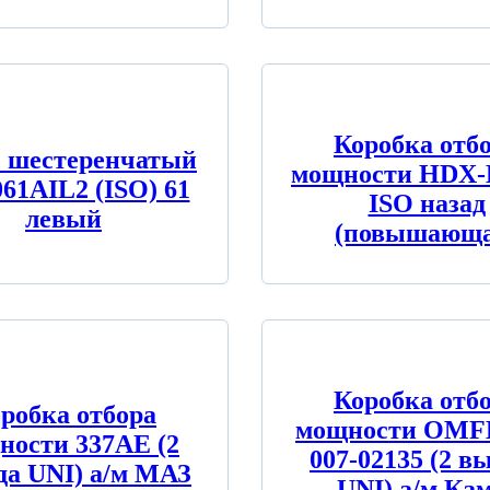
Коробка отб
с шестеренчатый
мощности HDX-
061AIL2 (ISO) 61
ISO назад
левый
(повышающа
Коробка отб
робка отбора
мощности OMFB
ности 337AE (2
007-02135 (2 в
да UNI) а/м МАЗ
UNI) а/м Ка