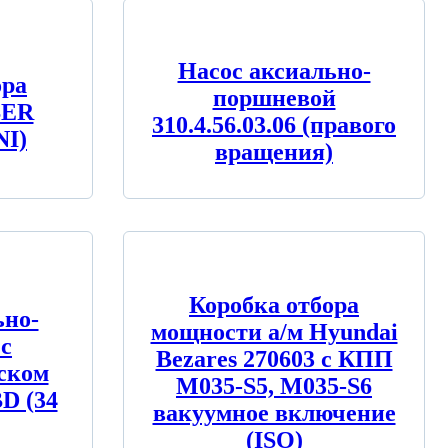
Насос аксиально-
ора
поршневой
BER
310.4.56.03.06 (правого
NI)
вращения)
Коробка отбора
ьно-
мощности а/м Hyundai
c
Bezares 270603 с КПП
ском
M035-S5, M035-S6
D (34
вакуумное включение
(ISO)