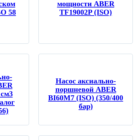
ском
мощности ABER
SO 58
TF19002P (ISO)
ьно-
Насос аксиально-
BER
поршневой ABER
 см3
BI60M7 (ISO) (350/400
налог
бар)
56)