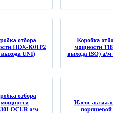
робка отбора
Коробка отб
ости HDX-K01P2
мощности 118
2 выхода UNI)
выхода ISO) а/м
робка отбора
мощности
Насос аксиал
730LOСUR а/м
поршневой 