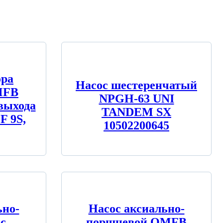
ора
Насос шестеренчатый
MFB
NPGH-63 UNI
 выхода
TANDEM SX
F 9S,
10502200645
ьно-
Насос аксиально-
с
поршневой OMFB