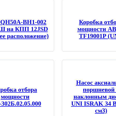
QH50A-BH1-002
Коробка отб
Ш на КПП 12JSD
мощности A
ее расположение)
TF19001P (U
Насос аксиал
робка отбора
поршневой 
мощности
наклонным ди
302Б.02.05.000
UNI ISRAK 34 B
см3)