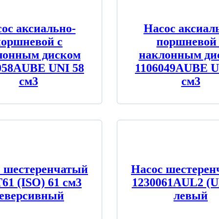
ос аксиально-
Насос аксиал
поршневой c
поршневой 
лонным диском
наклонным ди
058AUBE UNI 58
1106049AUBE U
см3
см3
с шестеренчатый
Насос шестерен
61 (ISO) 61 см3
1230061AUL2 (U
еверсивный
левый