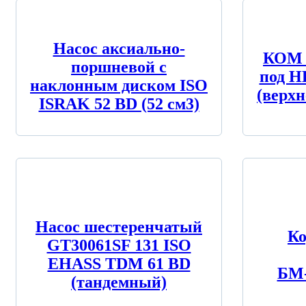
Насос аксиально-
КОМ 
поршневой c
под Н
наклонным диском ISO
(верхн
ISRAK 52 BD (52 см3)
Насос шестеренчатый
Ко
GT30061SF 131 ISO
EHASS TDM 61 BD
БМ-
(тандемный)