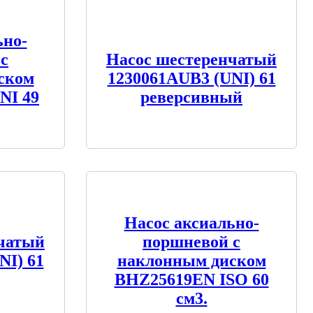
ьно-
c
Насос шестеренчатый
ском
1230061AUB3 (UNI) 61
NI 49
реверсивный
Насос аксиально-
чатый
поршневой с
NI) 61
наклонным диском
BHZ25619EN ISO 60
см3.