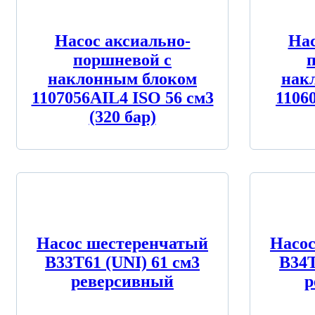
Насос аксиально-
Нас
поршневой с
наклонным блоком
нак
1107056AIL4 ISO 56 см3
1106
(320 бар)
Насос шестеренчатый
Насо
B33T61 (UNI) 61 см3
B34T
реверсивный
р