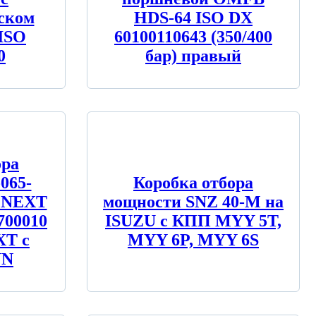
ском
HDS-64 ISO DX
ISO
60100110643 (350/400
0
бар) правый
ора
065-
Коробка отбора
й NEXT
мощности SNZ 40-M на
700010
ISUZU c КПП MYY 5T,
XT с
MYY 6P, MYY 6S
NN