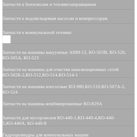
Запчасти к бензовозам и топливозаправщикам
Запчасти к водокольцевым насосам и компрессорам
Запчасти к коммунальной технике
Запчасти на машины вакуумные АНМ-53, КО-503В, КО-520,
КО-505А, КО-523
Запчасти на машины для очистки канализационных сетей
КО-502Б-2,КО-512,КО-514,КО-514-1
Запчасти на машины илососные ИЛ-980,КО-510,КО-507А-2,
КО-524
Запчасти на машины комбинированные КО-829А
Запчасти для мусоровозов КО-440-1,КО-440-4,КО-440-
5,КО-440А, КО-440-8
Гидроцилиндры для коммунальных машин