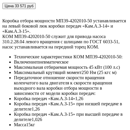
Цена 33 571 руб
Коробка отбора мощности МП39-4202010-50 устанавливается
на левый боковой люк коробки передач «Кам.А.З-14» и
«Кам.А.З-15».
КОМ МП39-4202010-50 служит для привода насоса
310.2.28.04 левого вращения с шлицами по ГОСТ 6033-51,
насос устанавливается на передний торец КОМ.
Технические характеристики КОМ МП39-4202010-50:
Включение
пневматическое
Максимальная отбираемая мощность
45 кВт (100 л.с)
Максимальный крутящий момент
250 Нм (25 кгс м)
Передаточное отношение скорости вращения
коленчатого вала двигателя к скорости вращения
выходного вала коробки отбора мощности в
зависимости от модели коробки передач:
Коробка передач «Кам.А.З-14»
1,26
Коробка передач «Кам.А.З-15» при низшей передаче в
делителе
1,26
Коробка передач «Кам.А.З-15» при высшей передаче в
делителе
1,026
Масса
15кг