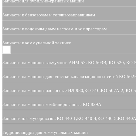
Запчасти для бурильно-крановых машин
Запчасти к бензовозам и топливозаправщикам
Запчасти к водокольцевым насосам и компрессорам
Запчасти к коммунальной технике
Запчасти на машины вакуумные АНМ-53, КО-503В, КО-520, КО-
Запчасти на машины для очистки канализационных сетей КО-502
Запчасти на машины илососные ИЛ-980,КО-510,КО-507А-2, КО-
Запчасти на машины комбинированные КО-829А
Запчасти для мусоровозов КО-440-1,КО-440-4,КО-440-5,КО-440А
Гидроцилиндры для коммунальных машин