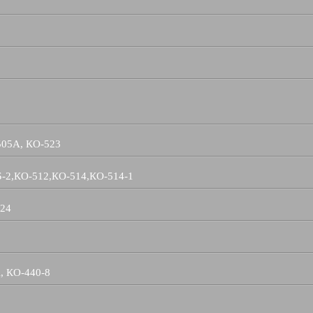
505А, КО-523
Б-2,КО-512,КО-514,КО-514-1
524
, КО-440-8