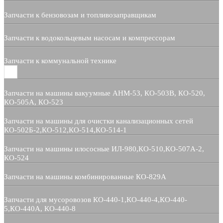
Запчасти к бензовозам и топливозаправщикам
Запчасти к водокольцевым насосам и компрессорам
Запчасти к коммунальной технике
Запчасти на машины вакуумные АНМ-53, КО-503В, КО-520,
КО-505А, КО-523
Запчасти на машины для очистки канализационных сетей
КО-502Б-2,КО-512,КО-514,КО-514-1
Запчасти на машины илососные ИЛ-980,КО-510,КО-507А-2,
КО-524
Запчасти на машины комбинированные КО-829А
Запчасти для мусоровозов КО-440-1,КО-440-4,КО-440-
5,КО-440А, КО-440-8