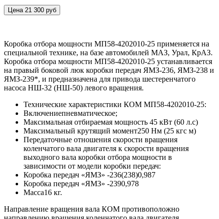
Цена 21 300 руб
Коробка отбора мощности МП58-4202010-25 применяется на
специальной технике, на базе автомобилей МАЗ, Урал, КрАЗ.
Коробка отбора мощности МП58-4202010-25 устанавливается
на правый боковой люк коробки передач ЯМЗ-236, ЯМЗ-238 и
ЯМЗ-239*, и предназначена для привода шестеренчатого
насоса НШ-32 (НШ-50) левого вращения.
Технические характеристики КОМ МП58-4202010-25:
Включение
пневматическое;
Максимальная отбираемая мощность
45 кВт (60 л.с)
Максимальный крутящий момент
250 Нм (25 кгс м)
Передаточные отношения скорости вращения
коленчатого вала двигателя к скорости вращения
выходного вала коробки отбора мощности в
зависимости от модели коробки передач:
Коробка передач «ЯМЗ» -236(238)
0,987
Коробка передач «ЯМЗ» -239
0,978
Масса
16 кг.
Направление вращения вала КОМ противоположно
направлению вращения коленчатого вала двигателя.