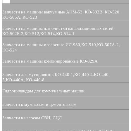
Запчасти на машины вакуумные АНМ-53, КО-503В, КО-520,
КО-505А, КО-523
Запчасти на машины для очистки канализационных сетей
КО-502Б-2,КО-512,КО-514,КО-514-1
Запчасти на машины илососные ИЛ-980,КО-510,КО-507А-2,
КО-524
Запчасти на машины комбинированные КО-829А
Запчасти для мусоровозов КО-440-1,КО-440-4,КО-440-
5,КО-440А, КО-440-8
Гидроцилиндры для коммунальных машин
Запчасти к муковозам и цементовозам
Запчасти к насосам СВН, СЦЛ