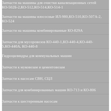
Запчасти на машины для очистки канализационных сетей
КО-502Б-2,КО-512,КО-514,КО-514-1
Запчасти на машины илососные ИЛ-980,КО-510,КО-507А-2,
КО-524
Запчасти на машины комбинированные КО-829А
Запчасти для мусоровозов КО-440-1,КО-440-4,КО-440-
5,КО-440А, КО-440-8
Гидроцилиндры для коммунальных машин
Запчасти к муковозам и цементовозам
Запчасти к насосам СВН, СЦЛ
Запчасти для комбинированных машин КО-713 и КО-806
Запчасти к шестеренным насосам