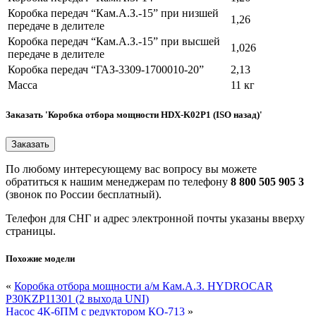
Коробка передач “Кам.А.З.-15” при низшей
1,26
передаче в делителе
Коробка передач “Кам.А.З.-15” при высшей
1,026
передаче в делителе
Коробка передач “ГАЗ-3309-1700010-20”
2,13
Масса
11 кг
Заказать 'Коробка отбора мощности HDX-K02P1 (ISO назад)'
По любому интересующему вас вопросу вы можете
обратиться к нашим менеджерам по телефону
8 800 505 905 3
(звонок по России бесплатный).
Телефон для СНГ и адрес электронной почты указаны вверху
страницы.
Похожие модели
«
Коробка отбора мощности а/м Кам.А.З. HYDROCAR
P30KZP11301 (2 выхода UNI)
Насос 4К-6ПМ с редуктором КО-713
»