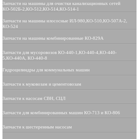
Запчасти на машины для очистки канализационных сетей
КО-502Б-2,КО-512,КО-514,КО-514-1
Запчасти на машины илососные ИЛ-980,КО-510,КО-507А-2,
КО-524
Запчасти на машины комбинированные КО-829А
Запчасти для мусоровозов КО-440-1,КО-440-4,КО-440-
5,КО-440А, КО-440-8
Гидроцилиндры для коммунальных машин
Запчасти к муковозам и цементовозам
Запчасти к насосам СВН, СЦЛ
Запчасти для комбинированных машин КО-713 и КО-806
Запчасти к шестеренным насосам