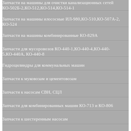
Запчасти на машины для очистки канализационных сетей
КО-502Б-2,КО-512,КО-514,КО-514-1
Запчасти на машины илососные ИЛ-980,КО-510,КО-507А-2,
КО-524
Запчасти на машины комбинированные КО-829А
Запчасти для мусоровозов КО-440-1,КО-440-4,КО-440-
5,КО-440А, КО-440-8
Гидроцилиндры для коммунальных машин
Запчасти к муковозам и цементовозам
Запчасти к насосам СВН, СЦЛ
Запчасти для комбинированных машин КО-713 и КО-806
Запчасти к шестеренным насосам