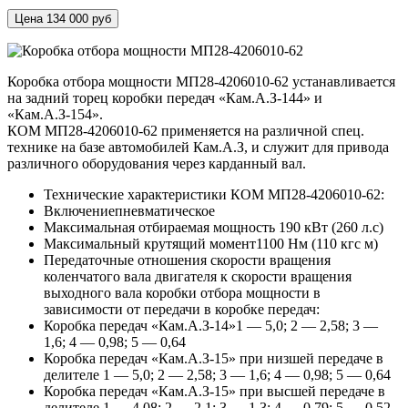
Цена 134 000 руб
Коробка отбора мощности МП28-4206010-62 устанавливается
на задний торец коробки передач «Кам.А.З-144» и
«Кам.А.З-154».
КОМ МП28-4206010-62 применяется на различной спец.
технике на базе автомобилей Кам.А.З, и служит для привода
различного оборудования через карданный вал.
Технические характеристики КОМ МП28-4206010-62:
Включение
пневматическое
Максимальная отбираемая мощность
190 кВт (260 л.с)
Максимальный крутящий момент
1100 Нм (110 кгс м)
Передаточные отношения скорости вращения
коленчатого вала двигателя к скорости вращения
выходного вала коробки отбора мощности в
зависимости от передачи в коробке передач:
Коробка передач «Кам.А.З-14»
1 — 5,0; 2 — 2,58; 3 —
1,6; 4 — 0,98; 5 — 0,64
Коробка передач «Кам.А.З-15» при низшей передаче в
делителе
1 — 5,0; 2 — 2,58; 3 — 1,6; 4 — 0,98; 5 — 0,64
Коробка передач «Кам.А.З-15» при высшей передаче в
делителе
1 — 4,08; 2 — 2,1; 3 — 1,3; 4 — 0,79; 5 — 0,52