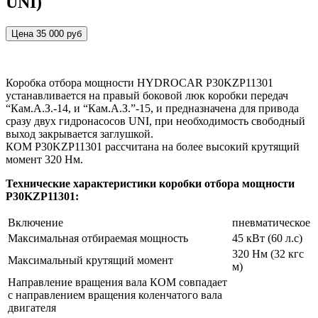
UNI)
Цена 35 000 руб
Коробка отбора мощности HYDROCAR P30KZP11301
устанавливается на правый боковой люк коробки передач
“Кам.А.З.-14, и “Кам.А.З.”-15, и предназначена для привода
сразу двух гидронасосов UNI, при необходимость свободный
выход закрывается заглушкой.
КОМ P30KZP11301 рассчитана на более высокий крутящий
момент 320 Нм.
Технические характеристики коробки отбора мощности
P30KZP11301:
Включение
пневматическое
Максимальная отбираемая мощность
45 кВт (60 л.с)
320 Нм (32 кгс
Максимальный крутящий момент
м)
Направление вращения вала КОМ совпадает
с направлением вращения коленчатого вала
двигателя