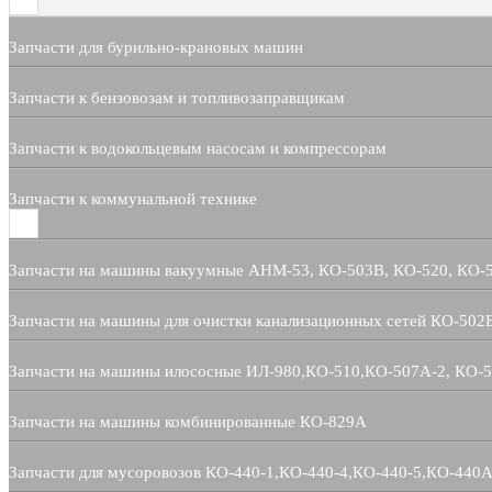
Запчасти для бурильно-крановых машин
Запчасти к бензовозам и топливозаправщикам
Запчасти к водокольцевым насосам и компрессорам
Запчасти к коммунальной технике
Запчасти на машины вакуумные АНМ-53, КО-503В, КО-520, КО-
Запчасти на машины для очистки канализационных сетей КО-502
Запчасти на машины илососные ИЛ-980,КО-510,КО-507А-2, КО-
Запчасти на машины комбинированные КО-829А
Запчасти для мусоровозов КО-440-1,КО-440-4,КО-440-5,КО-440А