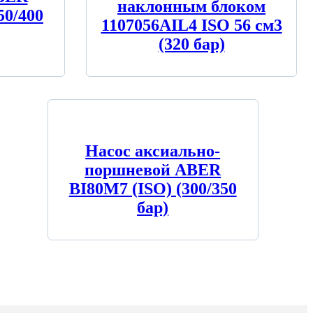
наклонным блоком
50/400
1107056AIL4 ISO 56 см3
(320 бар)
Насос аксиально-
поршневой ABER
BI80M7 (ISO) (300/350
бар)