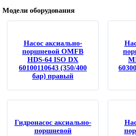
Модели оборудования
Насос аксиально-
Нас
поршневой OMFB
по
HDS-64 ISO DX
MD
60100110643 (350/400
60300
бар) правый
Гидронасос аксиально-
Нас
поршневой
по