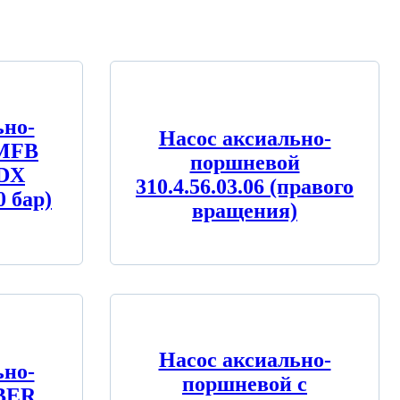
ьно-
Насос аксиально-
MFB
поршневой
 DX
310.4.56.03.06 (правого
0 бар)
вращения)
Насос аксиально-
ьно-
поршневой с
BER