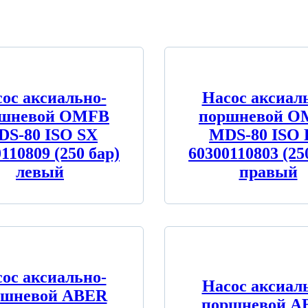
ос аксиально-
Насос аксиал
ршневой OMFB
поршневой O
S-80 ISO SX
MDS-80 ISO
110809 (250 бар)
60300110803 (25
левый
правый
ос аксиально-
Насос аксиал
ршневой ABER
поршневой A