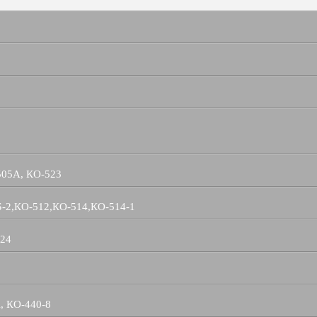
505А, КО-523
Б-2,КО-512,КО-514,КО-514-1
524
, КО-440-8