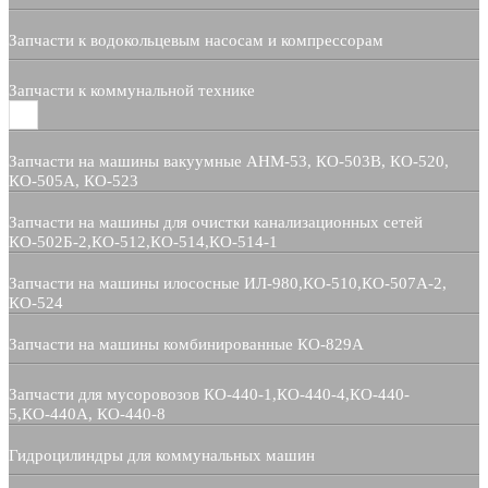
Запчасти к водокольцевым насосам и компрессорам
Запчасти к коммунальной технике
Запчасти на машины вакуумные АНМ-53, КО-503В, КО-520,
КО-505А, КО-523
Запчасти на машины для очистки канализационных сетей
КО-502Б-2,КО-512,КО-514,КО-514-1
Запчасти на машины илососные ИЛ-980,КО-510,КО-507А-2,
КО-524
Запчасти на машины комбинированные КО-829А
Запчасти для мусоровозов КО-440-1,КО-440-4,КО-440-
5,КО-440А, КО-440-8
Гидроцилиндры для коммунальных машин