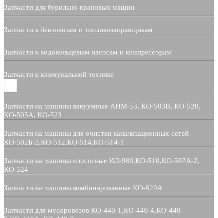
Запчасти для бурильно-крановых машин
Запчасти к бензовозам и топливозаправщикам
Запчасти к водокольцевым насосам и компрессорам
Запчасти к коммунальной технике
Запчасти на машины вакуумные АНМ-53, КО-503В, КО-520,
КО-505А, КО-523
Запчасти на машины для очистки канализационных сетей
КО-502Б-2,КО-512,КО-514,КО-514-1
Запчасти на машины илососные ИЛ-980,КО-510,КО-507А-2,
КО-524
Запчасти на машины комбинированные КО-829А
Запчасти для мусоровозов КО-440-1,КО-440-4,КО-440-