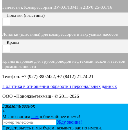
Запчасти к Компрессорам ВУ-0,6/13М1 и 2ВУ0,25-0,6/16
Лопатки (пластины)
Лопатки (пластины) для компрессоров и вакуумных насосов
Краны
Краны шаровые для трубопроводов нефтехимической и газовой
промышленности
Телефон: +7 (927) 3902422, +7 (8412) 21-74-21
Политика в отношении обработки персональных данных
ООО «Поволжьетехмаш» © 2011-2026
Заказать звонок
+
Мы позвоним
вам
в ближайшее время!
Жду звонка!
Представьтесь и мы будем называть вас по имени.