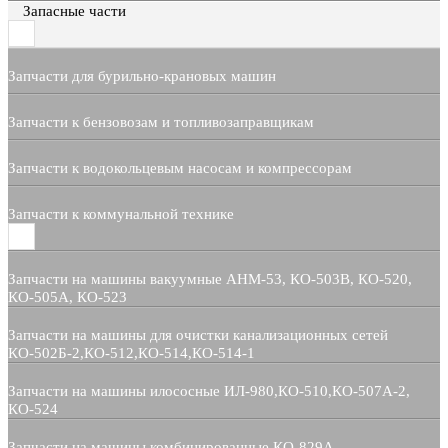
Запасные части
Запчасти для бурильно-крановых машин
Запчасти к бензовозам и топливозаправщикам
Запчасти к водокольцевым насосам и компрессорам
Запчасти к коммунальной технике
Запчасти на машины вакуумные АНМ-53, КО-503В, КО-520,
КО-505А, КО-523
Запчасти на машины для очистки канализационных сетей
КО-502Б-2,КО-512,КО-514,КО-514-1
Запчасти на машины илососные ИЛ-980,КО-510,КО-507А-2,
КО-524
Запчасти на машины комбинированные КО-829А