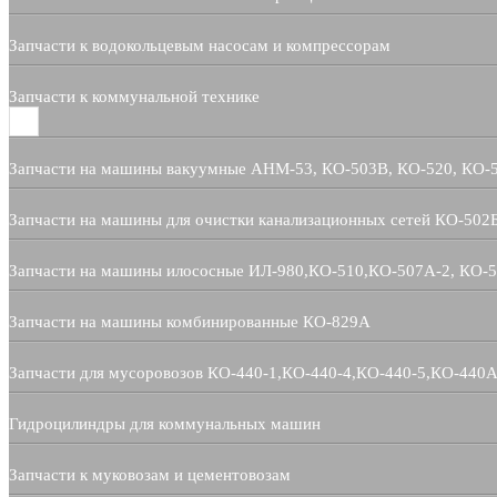
Запчасти к водокольцевым насосам и компрессорам
Запчасти к коммунальной технике
Запчасти на машины вакуумные АНМ-53, КО-503В, КО-520, КО-
Запчасти на машины для очистки канализационных сетей КО-502
Запчасти на машины илососные ИЛ-980,КО-510,КО-507А-2, КО-
Запчасти на машины комбинированные КО-829А
Запчасти для мусоровозов КО-440-1,КО-440-4,КО-440-5,КО-440А
Гидроцилиндры для коммунальных машин
Запчасти к муковозам и цементовозам