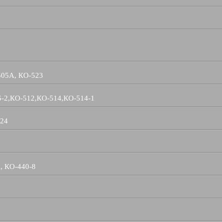
505А, КО-523
Б-2,КО-512,КО-514,КО-514-1
524
, КО-440-8