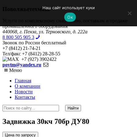
Наш сайт использует куки
Поволжьетехмаш
Ок
Услуги по комплексному снабжению, поставкам и продаже
промышленного оборудования
440068, г. Пенза, ул. Терновского, д. 222а
8 800 505 905 3
Звонок по России бесплатный
+7 (8412) 21-74-21
Тел/факс +7 (8412) 28-28-55
+7 (927) 3902422
povtm@yandex.ru
Меню
Главная
О компании
Новости
Контакты
Задвижка 30кч 70бр ДУ80
Цена по запросу