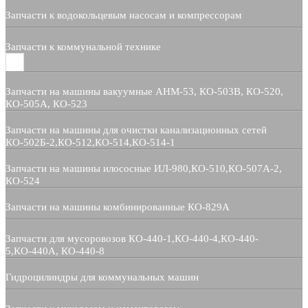
Запчасти к водокольцевым насосам и компрессорам
Запчасти к коммунальной технике
Запчасти на машины вакуумные АНМ-53, КО-503В, КО-520,
КО-505А, КО-523
Запчасти на машины для очистки канализационных сетей
КО-502Б-2,КО-512,КО-514,КО-514-1
Запчасти на машины илососные ИЛ-980,КО-510,КО-507А-2,
КО-524
Запчасти на машины комбинированные КО-829А
Запчасти для мусоровозов КО-440-1,КО-440-4,КО-440-
5,КО-440А, КО-440-8
Гидроцилиндры для коммунальных машин