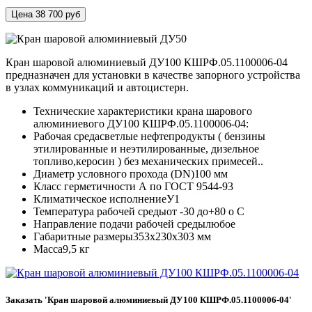
Цена 38 700 руб
Кран шаровой алюминиевый ДУ100 КШРФ.05.1100006-04
предназначен для установки в качестве запорного устройства
в узлах коммуникаций и автоцистерн.
Технические характеристики крана шарового
алюминиевого ДУ100 КШРФ.05.1100006-04:
Рабочая среда
светлые нефтепродукты ( бензины
этилированные и неэтилированные, дизельное
топливо,керосин ) без механических примесей..
Диаметр условного прохода (DN)
100 мм
Класс герметичности
А по ГОСТ 9544-93
Климатическое исполнение
У1
Температура рабочей среды
от -30 до+80 о С
Направление подачи рабочей среды
любое
Габаритные размеры
353х230х303 мм
Масса
9,5 кг
Заказать 'Кран шаровой алюминиевый ДУ100 КШРФ.05.1100006-04'