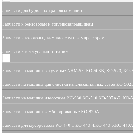
Запчасти для бурильно-крановых машин
Запчасти к бензовозам и топливозаправщикам
Запчасти к водокольцевым насосам и компрессорам
Запчасти к коммунальной технике
Запчасти на машины вакуумные АНМ-53, КО-503В, КО-520, КО-
Запчасти на машины для очистки канализационных сетей КО-502
Запчасти на машины илососные ИЛ-980,КО-510,КО-507А-2, КО-
Запчасти на машины комбинированные КО-829А
Запчасти для мусоровозов КО-440-1,КО-440-4,КО-440-5,КО-440А