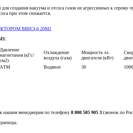
н для создания вакуума и отсоса газов не агрессивных к серому 
соса при этом снижается.
0М1
:
Давление
Охлаждение
Мощность эл.
Скор
нагнетания (кГс/
воздуха (газа)
двигателя (кВт)
двиг
см2)
АТМ
Водяное
30
100
 к нашим менеджерам по телефону
8 800 505 905 3
(звонок по Рос
траницы.