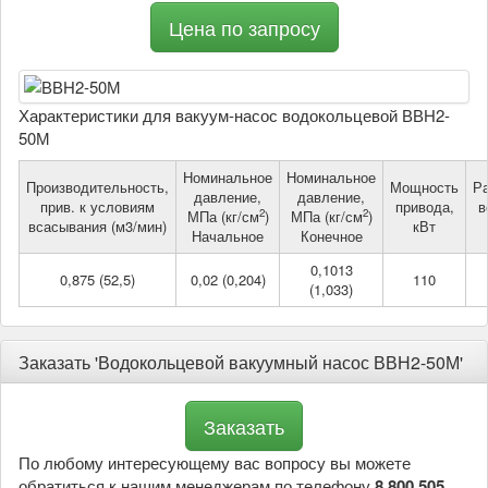
Цена по запросу
Характеристики для вакуум-насос водокольцевой ВВН2-
50М
Номинальное
Номинальное
Производительность,
Мощность
Р
давление,
давление,
прив. к условиям
привода,
в
2
2
МПа (кг/см
)
МПа (кг/см
)
всасывания (м3/мин)
кВт
Начальное
Конечное
0,1013
0,875 (52,5)
0,02 (0,204)
110
(1,033)
Заказать 'Водокольцевой вакуумный насос ВВН2-50М'
По любому интересующему вас вопросу вы можете
обратиться к нашим менеджерам по телефону
8 800 505