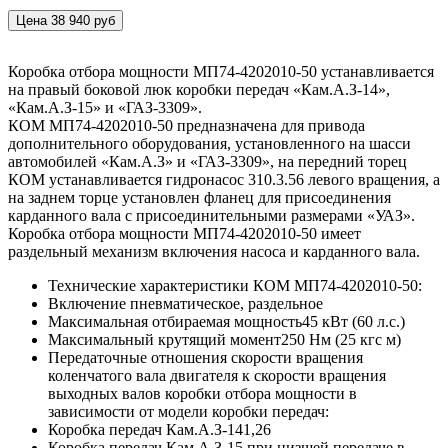
Цена 38 940 руб
Коробка отбора мощности МП74-4202010-50 устанавливается
на правый боковой люк коробки передач «Кам.А.З-14»,
«Кам.А.З-15» и «ГАЗ-3309».
КОМ МП74-4202010-50 предназначена для привода
дополнительного оборудования, установленного на шасси
автомобилей «Кам.А.З» и «ГАЗ-3309», на передний торец
КОМ устанавливается гидронасос 310.3.56 левого вращения, а
на заднем торце установлен фланец для присоединения
карданного вала с присоединительными размерами «УАЗ».
Коробка отбора мощности МП74-4202010-50 имеет
раздельный механизм включения насоса и карданного вала.
Технические характеристики КОМ МП74-4202010-50:
Включение
пневматическое, раздельное
Максимальная отбираемая мощность
45 кВт (60 л.с.)
Максимальный крутящий момент
250 Нм (25 кгс м)
Передаточные отношения скорости вращения
коленчатого вала двигателя к скорости вращения
выходных валов коробки отбора мощности в
зависимости от модели коробки передач:
Коробка передач Кам.А.З-14
1,26
Коробка передач Кам.А.З-15 при низшей передаче в