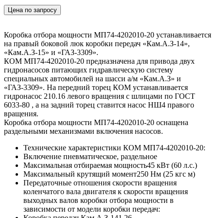
Цена по запросу
Коробка отбора мощности МП74-4202010-20 устанавливается
на правый боковой люк коробки передач «Кам.А.З-14»,
«Кам.А.З-15» и «ГАЗ-3309».
КОМ МП74-4202010-20 предназначена для привода двух
гидронасосов питающих гидравлическую систему
специальных автомобилей на шасси а/м «Кам.А.З» и
«ГАЗ-3309». На передний торец КОМ устанавливается
гидронасос 210.16 левого вращения с шлицами по ГОСТ
6033-80 , а на задний торец ставится насос НШ4 правого
вращения.
Коробка отбора мощности МП74-4202010-20 оснащена
раздельными механизмами включения насосов.
Технические характеристики КОМ МП74-4202010-20:
Включение
пневматическое, раздельное
Максимальная отбираемая мощность
45 кВт (60 л.с.)
Максимальный крутящий момент
250 Нм (25 кгс м)
Передаточные отношения скорости вращения
коленчатого вала двигателя к скорости вращения
выходных валов коробки отбора мощности в
зависимости от модели коробки передач:
Коробка передач Кам.А.З-14
1,26