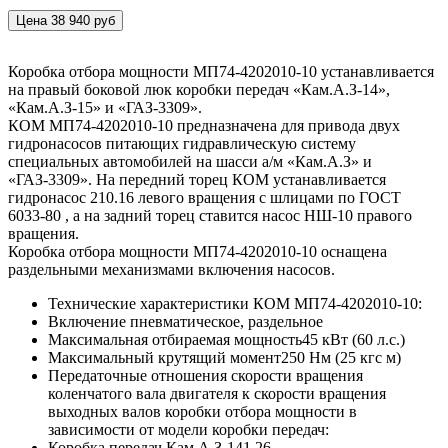
Цена 38 940 руб
Коробка отбора мощности МП74-4202010-10 устанавливается
на правый боковой люк коробки передач «Кам.А.З-14»,
«Кам.А.З-15» и «ГАЗ-3309».
КОМ МП74-4202010-10 предназначена для привода двух
гидронасосов питающих гидравлическую систему
специальных автомобилей на шасси а/м «Кам.А.З» и
«ГАЗ-3309». На передний торец КОМ устанавливается
гидронасос 210.16 левого вращения с шлицами по ГОСТ
6033-80 , а на задний торец ставится насос НШ-10 правого
вращения.
Коробка отбора мощности МП74-4202010-10 оснащена
раздельными механизмами включения насосов.
Технические характеристики КОМ МП74-4202010-10:
Включение
пневматическое, раздельное
Максимальная отбираемая мощность
45 кВт (60 л.с.)
Максимальный крутящий момент
250 Нм (25 кгс м)
Передаточные отношения скорости вращения
коленчатого вала двигателя к скорости вращения
выходных валов коробки отбора мощности в
зависимости от модели коробки передач:
Коробка передач Кам.А.З-14
1,26