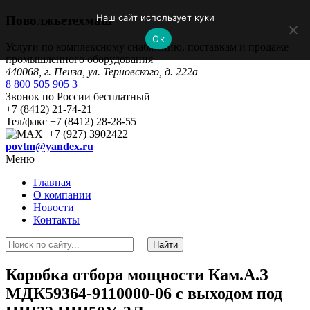
Наш сайт использует куки
Поволжьетехмаш
Ок
Услуги по комплексному снабжению, поставкам и продаже
промышленного оборудования
440068, г. Пенза, ул. Терновского, д. 222а
8 800 505 905 3
Звонок по России бесплатный
+7 (8412) 21-74-21
Тел/факс +7 (8412) 28-28-55
+7 (927) 3902422
povtm@yandex.ru
Меню
Главная
О компании
Новости
Контакты
Коробка отбора мощности Кам.А.З
МДК59364-9110000-06 с выходом под