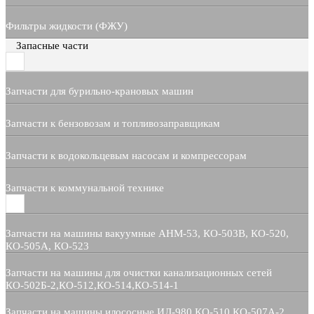
Фильтры жидкости (ФЖУ)
Запасные части
Запчасти для бурильно-крановых машин
Запчасти к бензовозам и топливозаправщикам
Запчасти к водокольцевым насосам и компрессорам
Запчасти к коммунальной технике
Запчасти на машины вакуумные АНМ-53, КО-503В, КО-520,
КО-505А, КО-523
Запчасти на машины для очистки канализационных сетей
КО-502Б-2,КО-512,КО-514,КО-514-1
Запчасти на машины илососные ИЛ-980,КО-510,КО-507А-2,