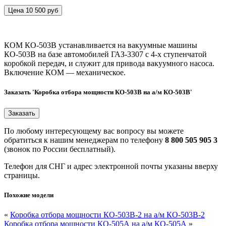
Цена 10 500 руб
КОМ КО-503В устанавливается на вакуумные машины
КО-503В на базе автомобилей ГАЗ-3307 с 4-х ступенчатой
коробкой передач, и служит для привода вакуумного насоса.
Включение КОМ — механическое.
Заказать 'Коробка отбора мощности КО-503В на а/м КО-503В'
По любому интересующему вас вопросу вы можете
обратиться к нашим менеджерам по телефону
8 800 505 905 3
(звонок по России бесплатный).
Телефон для СНГ и адрес электронной почты указаны вверху
страницы.
Похожие модели
«
Коробка отбора мощности КО-503В-2 на а/м КО-503В-2
Коробка отбора мощности КО-505А на а/м КО-505А
»