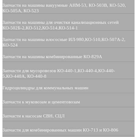
Запчасти на машины вакуумные АНМ-53, КО-503В, КО-520,
КО-505А, КО-523
Запчасти на машины для очистки канализационных сетей
КО-502Б-2,КО-512,КО-514,КО-514-1
Запчасти на машины илососные ИЛ-980,КО-510,КО-507А-2,
КО-524
Запчасти на машины комбинированные КО-829А
Запчасти для мусоровозов КО-440-1,КО-440-4,КО-440-
5,КО-440А, КО-440-8
Гидроцилиндры для коммунальных машин
Запчасти к муковозам и цементовозам
Запчасти к насосам СВН, СЦЛ
Запчасти для комбинированных машин КО-713 и КО-806