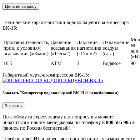
Цена по запросу
Технические характеристики водокольцевого компрессора
ВК-15:
Мощ
Производительность,
Давление
Давление
Охлаждение
эл.
прив. к условиям
всасывания
нагнетания
воздуза
дви
всасывания (м3/мин)
(кГс/см2)
(кГс/см2)
(газа)
(кВт
16,5
АТМ
3
Водяное
90
Габаритный чертеж компрессора ВК-15:
Заказать 'Компрессор водокольцевой ВК-15 (с газосборником)'
По любому интересующему вас вопросу вы можете
обратиться к нашим менеджерам по телефону
8 800 505 905 3
(звонок по России бесплатный).
Телефон для СНГ и адрес электронной почты указаны вверху