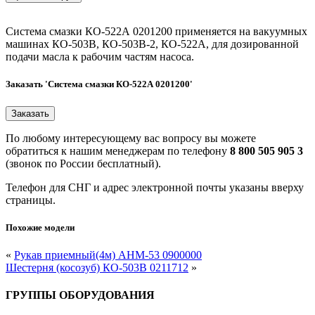
Система смазки КО-522А 0201200 применяется на вакуумных
машинах КО-503В, КО-503В-2, КО-522А, для дозированной
подачи масла к рабочим частям насоса.
Заказать 'Система смазки КО-522А 0201200'
По любому интересующему вас вопросу вы можете
обратиться к нашим менеджерам по телефону
8 800 505 905 3
(звонок по России бесплатный).
Телефон для СНГ и адрес электронной почты указаны вверху
страницы.
Похожие модели
«
Рукав приемный(4м) АНМ-53 0900000
Шестерня (косозуб) КО-503В 0211712
»
ГРУППЫ ОБОРУДОВАНИЯ