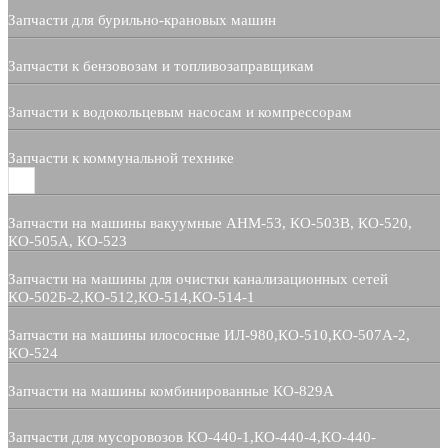
Запчасти для бурильно-крановых машин
Запчасти к бензовозам и топливозаправщикам
Запчасти к водокольцевым насосам и компрессорам
Запчасти к коммунальной технике
Запчасти на машины вакуумные АНМ-53, КО-503В, КО-520,
КО-505А, КО-523
Запчасти на машины для очистки канализационных сетей
КО-502Б-2,КО-512,КО-514,КО-514-1
Запчасти на машины илососные ИЛ-980,КО-510,КО-507А-2,
КО-524
Запчасти на машины комбинированные КО-829А
Запчасти для мусоровозов КО-440-1,КО-440-4,КО-440-