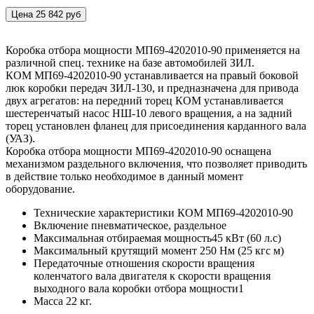
Цена 25 842 руб
Коробка отбора мощности МП69-4202010-90 применяется на
различной спец. технике на базе автомобилей ЗИЛ.
КОМ МП69-4202010-90 устанавливается на правый боковой
люк коробки передач ЗИЛ-130, и предназначена для привода
двух агрегатов: на передний торец КОМ устанавливается
шестеренчатый насос НШ-10 левого вращения, а на задний
торец установлен фланец для присоединения карданного вала
(УАЗ).
Коробка отбора мощности МП69-4202010-90 оснащена
механизмом раздельного включения, что позволяет приводить
в действие только необходимое в данный момент
оборудование.
Технические характеристики КОМ МП69-4202010-90
Включение
пневматическое, раздельное
Максимальная отбираемая мощность
45 кВт (60 л.с)
Максимальный крутящий момент
250 Нм (25 кгс м)
Передаточные отношения скорости вращения
коленчатого вала двигателя к скорости вращения
выходного вала коробки отбора мощности
1
Масса
22 кг.